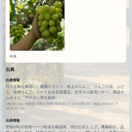
画像
出典
出典情報
ロゴを独立確認し、農園スタッフ、樹上のりんご、りんごの花、ぶど
う、収穫りんご、シードルを目視選定。文字入り販売バナー、商品サ
ムネイル、アイコン等を除外。
official_site / 信頼度 0.990 / 取得 2026-07-17 20:50:08 UTC / 確認 2026-07-17
20:55:45 UTC
出典情報
登録URLの売却ページ転送を確認後、現行公式トップ、農園紹介、品