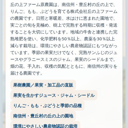
丘の上ファーム原農園は、南信州・豊丘村の丘の上で、
りんご、もも、ぶどうを育てる株式会社丘の上ファーム
の農園です。日照と寒暖差、水はけに恵まれた園地で、
実ごとの旬を見極め、樹上で完熟する時期に収穫・発送
することを大切にしています。地域の牛舎と連携した完
熟堆肥を使い、化学肥料を50％以上、農薬を30％以上
減らす栽培は、環境にやさしい農産物認証にもつながっ
ています。季節の果実だけでなく、完熟サンふじのジュ
ースやグラニースミスのジャム、果実のシードルまで。
畑の花、手入れ、収穫の気配とともに、南信州の実りを
届ける農園です。
果樹農園／果実・加工品の直販
果実を生かすジュース・ジャム・シードル
りんご・もも・ぶどうと季節の品種
南信州・豊丘村の丘の上の園地
環境にやさしい農産物認証の栽培