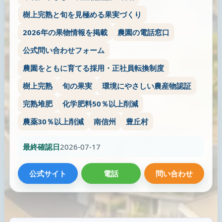
樹上完熟と旬を見極める果実づくり
2026年の果物情報を掲載
農園の電話窓口
公式問い合わせフォーム
農園をともに育てる採用・正社員転換制度
樹上完熟
旬の果実
環境にやさしい農産物認証
完熟堆肥
化学肥料50％以上削減
農薬30％以上削減
南信州
豊丘村
最終確認日
2026-07-17
公式サイト
電話
問い合わせ