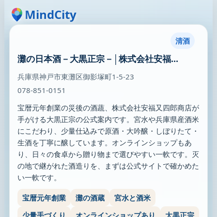
MindCity
清酒
灘の日本酒－大黒正宗－│株式会社安福...
兵庫県神戸市東灘区御影塚町1-5-23
078-851-0151
宝暦元年創業の災後の酒蔬、株式会社安福又四郎商店が
手がける大黒正宗の公式案内です。宮水や兵庫県産酒米
にこだわり、少量仕込みで原酒・大吟醸・しぼりたて・
生酒を丁寧に醸しています。オンラインショップもあ
り、日々の食卓から贈り物まで選びやすい一軟です。灭
の地で継がれた酒造りを、まずは公式サイトで確かめた
い一軟です。
宝暦元年創業
灘の酒蔵
宮水と酒米
少量手づくり
オンラインショップあり
大黒正宗