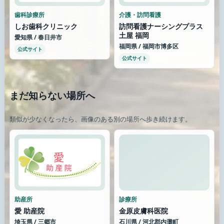
歯科診療所
介護・訪問看護
しお歯科クリニック
訪問看護ナーシングプラス
土屋 福岡
愛知県 / 春日井市
福岡県 / 福岡市博多区
公式サイト
公式サイト
まだ知らない場所へ
類似が少なくなったら、画像のある別の場所へ歩き続けます。
助産所
診療所
愛 助産院
金原皮膚科医院
埼玉県 / 三郷市
石川県 / 河北郡内灘町