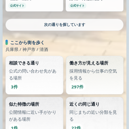
公式サイト
公式サイト
さらに街を歩く
類似が少なくなったら、画像のある別の場所へ歩き続けます。
診療所
介護・訪問看護
守谷メディカルクリニック
訪問看護 ハピネス
茨城県 / 守谷市
福岡県 / 太宰府市
公式サイト
公式サイト
別の通りにも出てみる