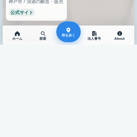
診療所
歯科
街を歩く
ホーム
探索
法人番号
About
弘仁会中根クリニック
横田歯科医院
静岡県 / 富士市
大阪府 / 大阪市
公式サイト
公式サイト
働く
ここから街を歩く
兵庫県 / 神戸市 / 清酒
相談できる通り
働き方が見える場所
公式の問い合わせ先があ
採用情報から仕事の空気
る場所
を見る
3件
297件