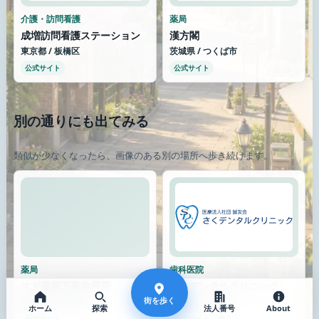
介護・訪問看護
薬局
成増訪問看護ステーション
漢方閣
東京都 / 板橋区
茨城県 / つくば市
公式サイト
公式サイト
別の通りにも出てみる
類似が少なくなったら、画像のある別の場所へ歩き続けます。
薬局
歯科医院
スギ薬局下高井戸店
さくデンタルクリニック
街を歩く
東京都 / 世田谷区
愛知県 / 一宮市
ホーム
探索
法人番号
About
公式サイト
公式サイト
働く