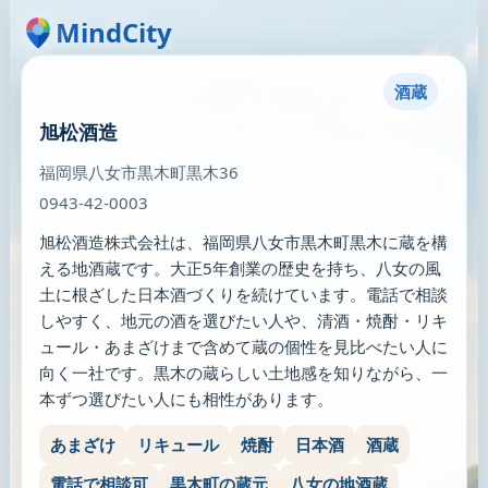
MindCity
酒蔵
旭松酒造
福岡県八女市黒木町黒木36
0943-42-0003
旭松酒造株式会社は、福岡県八女市黒木町黒木に蔵を構
える地酒蔵です。大正5年創業の歴史を持ち、八女の風
土に根ざした日本酒づくりを続けています。電話で相談
しやすく、地元の酒を選びたい人や、清酒・焼酎・リキ
ュール・あまざけまで含めて蔵の個性を見比べたい人に
向く一社です。黒木の蔵らしい土地感を知りながら、一
本ずつ選びたい人にも相性があります。
あまざけ
リキュール
焼酎
日本酒
酒蔵
電話で相談可
黒木町の蔵元
八女の地酒蔵