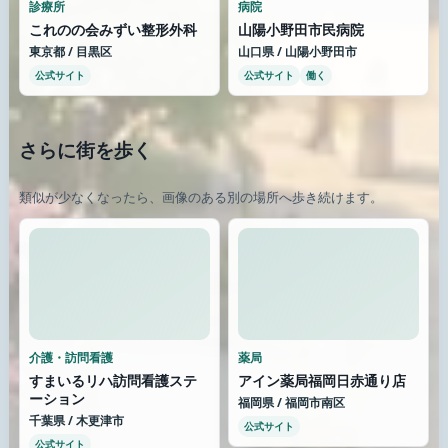
診療所
病院
これのの会みずい整形外科
山陽小野田市民病院
東京都 / 目黒区
山口県 / 山陽小野田市
公式サイト
公式サイト
働く
さらに街を歩く
類似が少なくなったら、画像のある別の場所へ歩き続けます。
介護・訪問看護
薬局
すまいるリハ訪問看護ステ
アイン薬局福岡日赤通り店
ーション
福岡県 / 福岡市南区
千葉県 / 木更津市
公式サイト
公式サイト