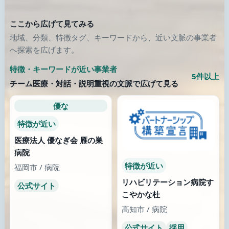
まだ知らない場所へ
類似が少なくなったら、画像のある別の場所へ歩き続けます。
診療所
診療所
内藤眼科
榊原クリニック
愛知県 / 名古屋市中村区
大阪府 / 大阪市
公式サイト
公式サイト
ここから街を歩く
高知県 / 高知市 / 病院
働き方が見える場所
似た特徴の場所