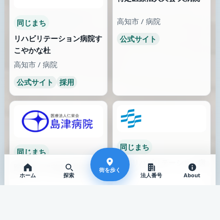
ISIC Rev.4 8610
病院活動
ISIC Rev.5 8610
病院活動
ここから広げて見てみる
地域、分類、特徴タグ、キーワードから、近い文脈の事業者
へ探索を広げます。
特徴・キーワードが近い事業者
5件以上
チーム医療・対話・説明重視の文脈で広げて見る
優な
街を歩く
ホーム
探索
法人番号
About
特徴が近い
医療法人 優なぎ会 雁の巣
病院