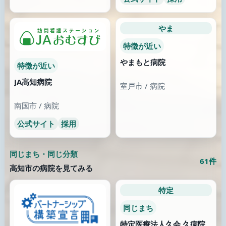
採用情報から仕事の空気
公開情報に近い手がかり
を見る
がある場所
88件
5件以上
近くの同じ通り
同じまちを歩く
同じまちの近い分類を見
る
地域の文脈で見比べる
61件
5件以上
採用情報
採用ページの存在を公式サイトから確認できます。
確認 2026-06-20 01:25:28 UTC
標準業界分類