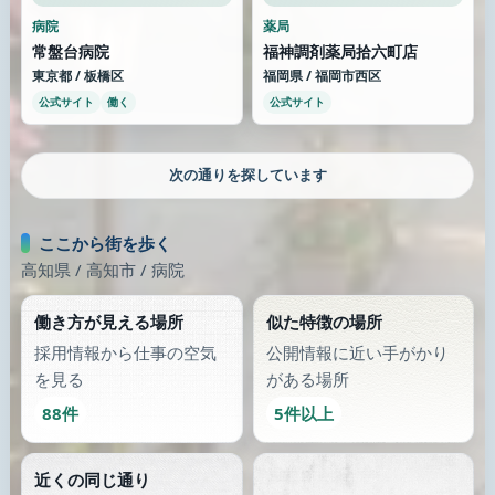
病院
薬局
常盤台病院
福神調剤薬局拾六町店
東京都 / 板橋区
福岡県 / 福岡市西区
公式サイト
働く
公式サイト
さらに街を歩く
類似が少なくなったら、画像のある別の場所へ歩き続けます。
神奈川県鎌倉市
歯科
鎌倉彫 山水堂
ハピネス歯科おとなこども
歯科
JP
愛知県 / 額田郡幸田町
公式サイト